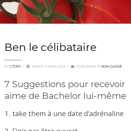
Ben le célibataire
BY
CTCPG
/
MARDI, 11 AVRIL 2023
/
PUBLISHED IN
NON CLASSÉ
7 Suggestions pour recevoir
aime de Bachelor lui-même
1. take them à une date d’adrénaline
2. Finir par être ouvert