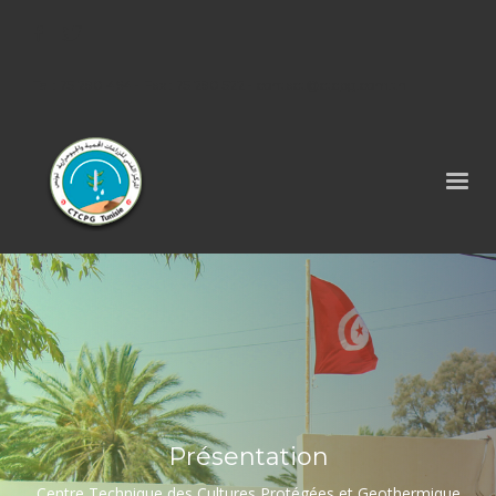
Tel : 75 290 464 - Fax : 75 290 522 -
contact@ctcpg.com.tn
Présentation
Centre Technique des Cultures Protégées et Geothermique