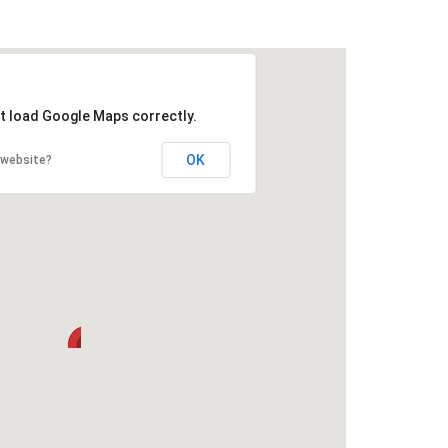
't load Google Maps correctly.
OK
 website?