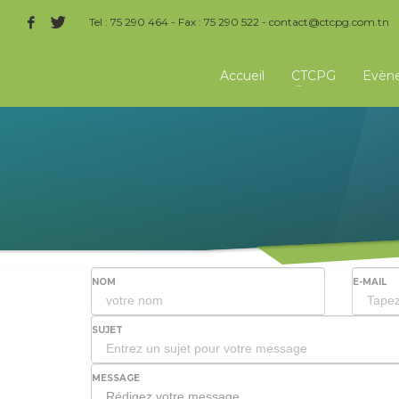
Tel : 75 290 464 - Fax : 75 290 522 -
contact@ctcpg.com.tn
Accueil
CTCPG
Evèn
NOM
E-MAIL
SUJET
MESSAGE