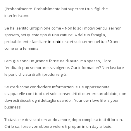
{Probabilmente|Probabilmente hai superato i tuoi figli che
interferiscono
Se hai sentito un’opinione come « Non lo so i motivi per cui sei non
sposato, sei questo tipo di una cattura! » dal tuo famiglia,
probabilmente familiare
incontri escort
su Internet nel tuo 30 anni
come una femmina.
Famiglia sono un grande fornitura di aiuto, ma spesso, il loro
feedback può sembrare travolgente. Our information? Non lasciare
le punti di vista di altri produrre giù.
Se credi come condividere informazioni su le appassionate
scappatelle con i tuoi cari solo consentirti di ottenere arrabbiato, non
dovresti discuti ogni dettaglio usandoli. Your own love life is your
business.
Tuttavia se devi stai cercando amore, dopo completa tutti di loro in.
Chi lo sa, forse vorrebbero volere ti prepari in un day al buio.