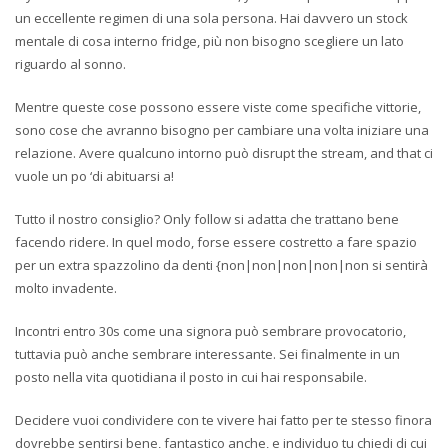
un eccellente regimen di una sola persona. Hai davvero un stock
mentale di cosa interno fridge, più non bisogno scegliere un lato
riguardo al sonno.
Mentre queste cose possono essere viste come specifiche vittorie,
sono cose che avranno bisogno per cambiare una volta iniziare una
relazione. Avere qualcuno intorno può disrupt the stream, and that ci
vuole un po ‘di abituarsi a!
Tutto il nostro consiglio? Only follow si adatta che trattano bene
facendo ridere. In quel modo, forse essere costretto a fare spazio
per un extra spazzolino da denti {non|non|non|non|non si sentirà
molto invadente.
Incontri entro 30s come una signora può sembrare provocatorio,
tuttavia può anche sembrare interessante. Sei finalmente in un
posto nella vita quotidiana il posto in cui hai responsabile.
Decidere vuoi condividere con te vivere hai fatto per te stesso finora
dovrebbe sentirsi bene, fantastico anche, e individuo tu chiedi di cui