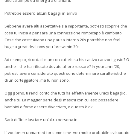
dedica tempo ed energia a di amarti.
Potrebbe esserci alcuni bagagli in arrivo
Sebbene avere alti aspettative sia importante, potresti scoprire che
cosa tu inizia a pensare una connessione rompicapo è cambiato .
Cose che costituivano una pausa interno 20s potrebbe non feel
huge a great deal now you ‘are within 30s.
Ad esempio, ricorda il man con cui left su his cattivo canzoni gusto? O
anche il che hai rifiutato dovuto al loro russare? In your anni ’20,
potresti avere considerato questi sono determinare caratteristiche
di un corteggiatore, ma tu non sono.
Oggigiorno, ti rendi conto che tutti ha effettivamente unico bagaglio,
anche tu. La maggior parte degli maschi con cui esci possedere
bambini o forse essere divorziato, e questo è ok.
Sarà difficile lasciare un’altra persona in
If you been unmarried for some time, you molto probabile sviluppato