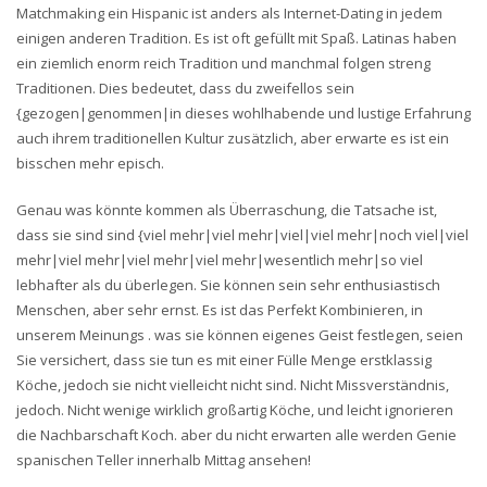
Matchmaking ein Hispanic ist anders als Internet-Dating in jedem
einigen anderen Tradition. Es ist oft gefüllt mit Spaß. Latinas haben
ein ziemlich enorm reich Tradition und manchmal folgen streng
Traditionen. Dies bedeutet, dass du zweifellos sein
{gezogen|genommen|in dieses wohlhabende und lustige Erfahrung
auch ihrem traditionellen Kultur zusätzlich, aber erwarte es ist ein
bisschen mehr episch.
Genau was könnte kommen als Überraschung, die Tatsache ist,
dass sie sind sind {viel mehr|viel mehr|viel|viel mehr|noch viel|viel
mehr|viel mehr|viel mehr|viel mehr|wesentlich mehr|so viel
lebhafter als du überlegen. Sie können sein sehr enthusiastisch
Menschen, aber sehr ernst. Es ist das Perfekt Kombinieren, in
unserem Meinungs . was sie können eigenes Geist festlegen, seien
Sie versichert, dass sie tun es mit einer Fülle Menge erstklassig
Köche, jedoch sie nicht vielleicht nicht sind. Nicht Missverständnis,
jedoch. Nicht wenige wirklich großartig Köche, und leicht ignorieren
die Nachbarschaft Koch. aber du nicht erwarten alle werden Genie
spanischen Teller innerhalb Mittag ansehen!