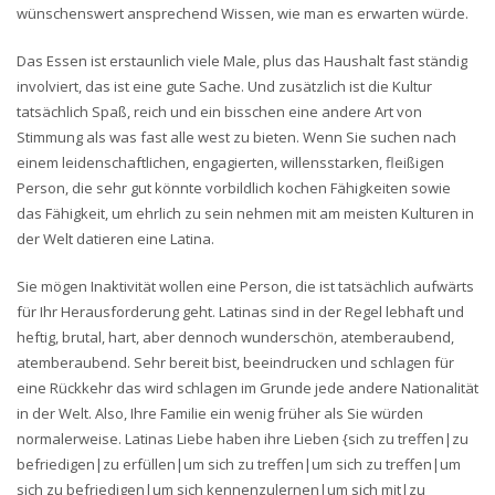
wünschenswert ansprechend Wissen, wie man es erwarten würde.
Das Essen ist erstaunlich viele Male, plus das Haushalt fast ständig
involviert, das ist eine gute Sache. Und zusätzlich ist die Kultur
tatsächlich Spaß, reich und ein bisschen eine andere Art von
Stimmung als was fast alle west zu bieten. Wenn Sie suchen nach
einem leidenschaftlichen, engagierten, willensstarken, fleißigen
Person, die sehr gut könnte vorbildlich kochen Fähigkeiten sowie
das Fähigkeit, um ehrlich zu sein nehmen mit am meisten Kulturen in
der Welt datieren eine Latina.
Sie mögen Inaktivität wollen eine Person, die ist tatsächlich aufwärts
für Ihr Herausforderung geht. Latinas sind in der Regel lebhaft und
heftig, brutal, hart, aber dennoch wunderschön, atemberaubend,
atemberaubend. Sehr bereit bist, beeindrucken und schlagen für
eine Rückkehr das wird schlagen im Grunde jede andere Nationalität
in der Welt. Also, Ihre Familie ein wenig früher als Sie würden
normalerweise. Latinas Liebe haben ihre Lieben {sich zu treffen|zu
befriedigen|zu erfüllen|um sich zu treffen|um sich zu treffen|um
sich zu befriedigen|um sich kennenzulernen|um sich mit|zu