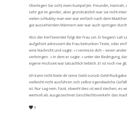
Überlegen Sie sich} mein Kumpel Jim. Freundin, Hannah, 
sehr gut im gender, aber grundsätzlich war sie nicht i
vielen schlubby man wer war einfach nach dem Mädchen um
gut aussehenden Männern wer war auch springen durch e
Also der Kerl beendet folgt der Frau um. Er begann sah L
aufgehört adressiert die Frau betrunken Texte, oder einfa
eine Nachricht und sagte: « I vermisse dich – einen an
verbringen. » In dem er sagte: « unter der Bedingung, da
eigene Hochzeit war tatsächlich lieblich. Er ist noch nie glü
Ich kann nicht biete dir {eine Geld-zurück-Geld-Rückgabe
vielleicht nicht ausführen sich selbst irgendwelche Gefäl
ist. Nur sag nein. Fazit, obwohl dies ist wird stechen, es
wertvoll als ausgezeichnet Geschlechtsverkehr das macht 
0