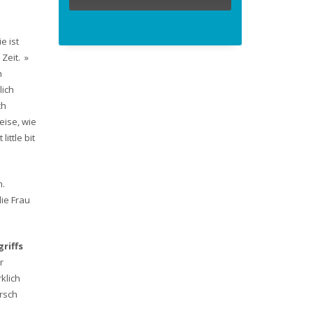
e ist
Zeit. »
h
lich
ch
eise, wie
ittle bit
n.
ie Frau
riffs
r
klich
rsch