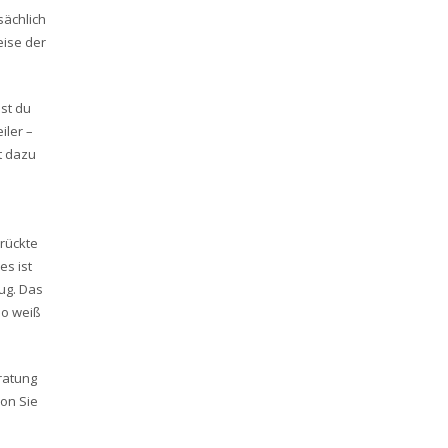
sächlich
eise der
ist du
iler –
t dazu
rrückte
es ist
ug. Das
so weiß
ratung
on Sie