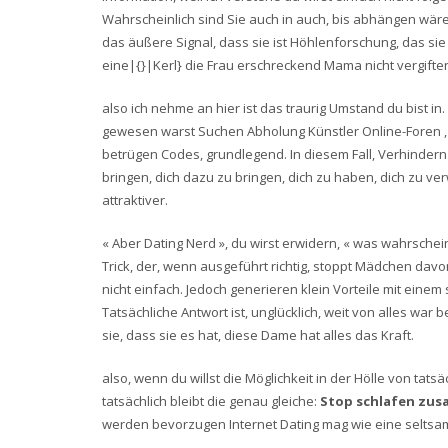
Wahrscheinlich sind Sie auch in auch, bis abhängen wäre 
das äußere Signal, dass sie ist Höhlenforschung, das si
eine|{}|Kerl} die Frau erschreckend Mama nicht vergifte
also ich nehme an hier ist das traurig Umstand du bist in.
gewesen warst Suchen Abholung Künstler Online-Foren , 
betrügen Codes, grundlegend. In diesem Fall, Verhindern V
bringen, dich dazu zu bringen, dich zu haben, dich zu ve
attraktiver.
« Aber Dating Nerd », du wirst erwidern, « was wahrschei
Trick, der, wenn ausgeführt richtig, stoppt Mädchen dav
nicht einfach. Jedoch generieren klein Vorteile mit eine
Tatsächliche Antwort ist, unglücklich, weit von alles war 
sie, dass sie es hat, diese Dame hat alles das Kraft.
also, wenn du willst die Möglichkeit in der Hölle von t
tatsächlich bleibt die genau gleiche:
Stop schlafen zus
werden bevorzugen Internet Dating mag wie eine seltsame 