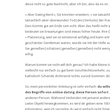
diese nicht so gute Nachricht, aber ich bin, also da es ist .
« Aber Dating Nerd », Sie könnten erwidern, « sie tatsächl
tatsächlich aber überwunden Tod|des|Verlusts} der Frau 
Dies könnte gut am Ende sein echt. Aber das heißt nicht 
bedeutet sie Erwartungen sind etwas höher heute. Ihre Du
« Platzierung, weil sie ist emotional anfällig und kann e
geschätzter Gentleman wären, würde sie mit der Hölle 
Sie genießen|schätzen|genießen|genießen} nicht weniger a
eifrig.
Warum kommt sie nicht will dich genau? Ich habe kleine Ide
vielleicht nur einfach zu gut beim Geschlechtsverkehr,
katholisch Schande dröhnend rechts zurück kommen. (kl
So, mein persönlicher Anleitung ist sehr einfach:
du will
des Begriffs von online dating diese Person sofort
anderen Person. Während Verbinden mit jemand anderem
Liebe Objekt hinwegkommen, es wird dir geben eine 100 
Information, weil ich verstehe du wirst einfach nicht fol