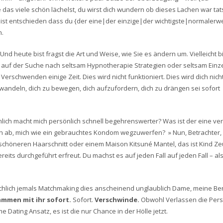
das viele schön lächelst, du wirst dich wundern ob dieses Lachen war tat
e ist entschieden dass du {der eine|der einzige|der wichtigste|normalerw
n.
 Und heute bist fragst die Art und Weise, wie Sie es ändern um. Vielleicht b
auf der Suche nach seltsam Hypnotherapie Strategien oder seltsam Einze
erschwenden einige Zeit. Dies wird nicht funktioniert. Dies wird dich nich
rwandeln, dich zu bewegen, dich aufzufordern, dich zu drängen sei sofort
nlich macht mich persönlich schnell begehrenswerter? Was ist der eine ve
on ab, mich wie ein gebrauchtes Kondom wegzuwerfen? » Nun, Betrachter, 
m schöneren Haarschnitt oder einem Maison Kitsuné Mantel, das ist Kind Ze
bereits durchgeführt erfreut. Du machst es auf jeden Fall auf jeden Fall – al
atsächlich jemals Matchmaking dies anscheinend unglaublich Dame, meine Be
ammen mit ihr sofort.
Sofort.
Verschwinde.
Obwohl Verlassen die Pers
Dating Ansatz, es ist die nur Chance in der Hölle jetzt.