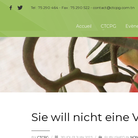
Tel : 75 290 464 - Fax : 75 290 522 -
contact@ctcpg.com.tn
Accueil
CTCPG
Evèn
Sie will nicht eine
BY
CTCPG
/
JEUDI, 01 JUIN 2023
/
PUBLISHED IN
NON