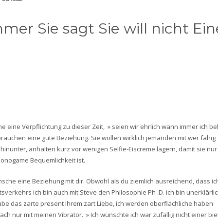
er Sie sagt Sie will nicht Ein
he eine Verpflichtung zu dieser Zeit, » seien wir ehrlich wann immer ich b
ie brauchen eine gute Beziehung. Sie wollen wirklich jemanden mit wer fähig
hinunter, anhalten kurz vor wenigen Selfie-Eiscreme lagern, damit sie n
onogame Bequemlichkeit ist.
ünsche eine Beziehung mit dir. Obwohl als du ziemlich ausreichend, dass ic
erkehrs ich bin auch mit Steve den Philosophie Ph .D. ich bin unerklärli
be das zarte present Ihrem zart Liebe, ich werden oberflächliche haben
h nur mit meinen Vibrator. » Ich wünschte ich war zufällig nicht einer bi