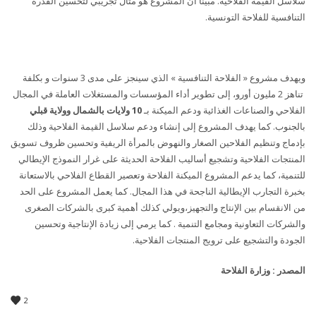
سلاسل القيمة الفلاحية. مبينا أن المشروع هو مثال تجريبي
لتحسين القدرة
التنافسية للفلاحة التونسية
.
ويهدف مشروع « الفلاحة التنافسية » الذي سينجز على مدى 3 سنوات و بكلفة
تناهز 2 مليون أورو، إلى تطوير أداء المؤسسات والمستغلات العاملة في المجال
الفلاحي والصناعات الغذائية ودعم الميكنة بـ
10 ولايات بالشمال وولاية قبلي
بالجنوب
. كما يهدف المشروع إلى إنشاء ودعم سلاسل القيمة الفلاحية وذلك
بإدماج وتنظيم الفلاحين الصغار والنهوض بالمرأة الريفية وتحسين ظروف تسويق
المنتجات الفلاحية وتشجيع أساليب الفلاحة الحديثة على غرار النموذج الإيطالي
للتنمية، كما يدعم المشروع الميكنة الفلاحة وتعصير القطاع الفلاحي بالاستعانة
بخبرة التجارب الإيطالية الناجحة في هذا المجال. كما يعمل المشروع على الحد
من الانقسام بين الإنتاج والتجهيز،ويولي كذلك أهمية كبرى بالشركات الصغرى
والشركات التعاونية ومجامع التنمية . كما يرمي إلى زيادة الإنتاجية وتحسين
الجودة والتشجيع على ترويج المنتجات الفلاحية.
المصدر
:
وزارة الفلاحة
2