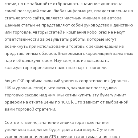
свечи, но не забывайте отбрасывать значение диапазона
самой последней свечи. Любая информация, предоставленная в
статьях этого сайта, является частным мнением её автора.
Данные статьи не представляют собой руководство к действию
или торговле. Авторы статей и компания RoboForex не несут
ответственности за результаты работы, которые могут
возникнуть при использовании торговых рекомендаций из
представленных обзоров. Знакомимся с корреляцией валютных
пар и её калькулятором. Изучаем, как использовать
калькулятор корреляции валютных пар в торговле.
Акция CKP пробила сильный уровень сопротивления (уровень
10$ и уровень гэпа) и, что важно, закрывает последнюю
торговую сессию над ним. Мы хотим купить эту бумагу лимит
ордером на откате цены по 10.05$. Это зависит от выбранной
вами торговой стратегии.
Соответственно, значение индикатора тоже начнет
увеличиваться, линия будет двигаться вверх. С учетом
усреднения значения ATR получается оптимальная точка