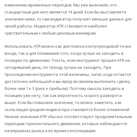
изменению временных периодов. Мы уже выяснили, что
стандартным для него является 14 дней. Если Вы выставляете
значение ниже, то сам индикатор получает меньше данных для
своей работы. Индикатор ATR становится наиболее
чувствительным к любым ценовым маневрам.
Использовать ATR можно как для поиска контртрендовой точки
входа, так и для понимания того, когда лучше не заходить в
позицию по движению. Тоесть, если инструмент прошел ATR на
сегодняшний день, по тренду лучше не заходить. При
прохождении инструмента этой величины, запас хода остается
достаточно небольшой и мы вряд ли сможем выполнить сделку
более чем 1 к 3 (риск к прибыли). Поэтому смысла заходить в
позицию уже нету, так как вероятность скорого разворота
выше. Если Вы повысили значение, то можно заметить, как
скользящая средняя индикатора становится более сглаженной.
Низкие значения ATR обычно соответствуют продолжительным
периодам горизонтального движения, которые наблюдаются
на вершинах рынка и во время консолидации.