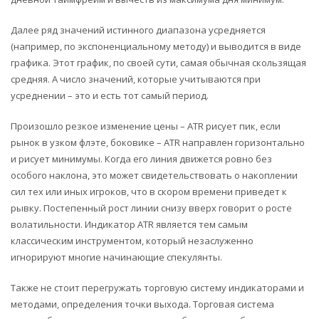
Далее ряд значений истинного диапазона усредняется
(например, по экспоненциальному методу) и выводится в виде
графика. Этот график, по своей сути, самая обычная скользящая
средняя. А число значений, которые учитываются при
усреднении – это и есть тот самый период.
Произошло резкое изменение цены – ATR рисует пик, если
рынок в узком флэте, боковике – ATR направлен горизонтально
и рисует минимумы. Когда его линия движется ровно без
особого наклона, это может свидетельствовать о накоплении
сил тех или иных игроков, что в скором времени приведет к
рывку. Постепенный рост линии снизу вверх говорит о росте
волатильности. Индикатор ATR является тем самым
классическим инструментом, который незаслуженно
игнорируют многие начинающие спекулянты.
Также не стоит перегружать торговую систему индикаторами и
методами, определения точки выхода. Торговая система