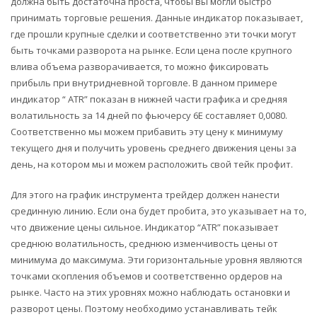
должна быть достаточна проста, чтобы вы могли быстро
принимать торговые решения. Данные индикатор показывает,
где прошли крупные сделки и соответственно эти точки могут
быть точками разворота на рынке. Если цена после крупного
влива объема разворачивается, то можно фиксировать
прибыль при внутридневной торговле. В данном примере
индикатор “ ATR” показан в нижней части графика и средняя
волатильность за 14 дней по фьючерсу 6E составляет 0,0080.
Соответственно мы можем прибавить эту цену к минимуму
текущего дня и получить уровень среднего движения цены за
день, на котором мы и можем расположить свой тейк профит.
Для этого на график инструмента трейдер должен нанести
срединную линию. Если она будет пробита, это указывает на то,
что движение цены сильное. Индикатор “ATR” показывает
среднюю волатильность, среднюю изменчивость цены от
минимума до максимума. Эти горизонтальные уровня являются
точками скопления объемов и соответственно ордеров на
рынке. Часто на этих уровнях можно наблюдать остановки и
разворот цены. Поэтому необходимо устанавливать тейк