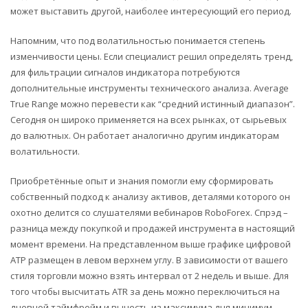
может выставить другой, наиболее интересующий его период.
Напомним, что под волатильностью понимается степень
изменчивости цены. Если специалист решил определять тренд,
для фильтрации сигналов индикатора потребуются
дополнительные инструменты технического анализа. Average
True Range можно перевести как “средний истинный диапазон”.
Сегодня он широко применяется на всех рынках, от сырьевых
до валютных. Он работает аналогично другим индикаторам
волатильности.
Приобретённые опыт и знания помогли ему сформировать
собственный подход к анализу активов, деталями которого он
охотно делится со слушателями вебинаров RoboForex. Спрэд –
разница между покупкой и продажей инструмента в настоящий
момент времени. На представленном выше графике цифровой
АТР размещен в левом верхнем углу. В зависимости от вашего
стиля торговли можно взять интервал от 2 недель и выше. Для
того чтобы высчитать ATR за день можно переключиться на
дневной таймфрейм и вычесть из максимума дня минимум.