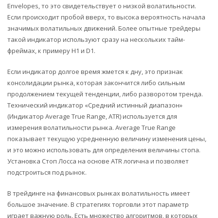
Envelopes, то это свидетельствует о низкой волатильности.
Если происходит пробой вверх, то высока вероятность начала
значимых волатильных движений. Более опытные трейдеры
такой индикатор используют сразу на нескольких тайм-
фреймах, к примеру H1 и D1.
Если индикатор долгое время жмется к дну, это признак
консолидации рынка, которая закончится либо сильным
продолжением текущей тенденции, либо разворотом тренда.
Технический индикатор «Средний истинный диапазон»
(Индикатор Average True Range, ATR) используется для
измерения волатильности рынка. Average True Range
показывает текущую усредненную величину изменения цены,
и это можно использовать для определения величины стопа.
Установка Стоп Лосса на основе ATR логична и позволяет
подстроиться под рынок.
В трейдинге на финансовых рынках волатильность имеет
большое значение. В стратегиях торговли этот параметр
играет важную роль. Есть множество алгоритмов, в которых