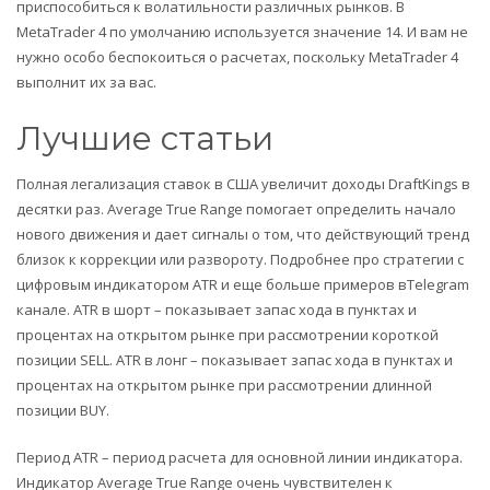
приспособиться к волатильности различных рынков. В
MetaTrader 4 по умолчанию используется значение 14. И вам не
нужно особо беспокоиться о расчетах, поскольку MetaTrader 4
выполнит их за вас.
Лучшие статьи
Полная легализация ставок в США увеличит доходы DraftKings в
десятки раз. Average True Range помогает определить начало
нового движения и дает сигналы о том, что действующий тренд
близок к коррекции или развороту. Подробнее про стратегии с
цифровым индикатором ATR и еще больше примеров вTelegram
канале. ATR в шорт – показывает запас хода в пунктах и
процентах на открытом рынке при рассмотрении короткой
позиции SELL. ATR в лонг – показывает запас хода в пунктах и
процентах на открытом рынке при рассмотрении длинной
позиции BUY.
Период ATR – период расчета для основной линии индикатора.
Индикатор Average True Range очень чувствителен к