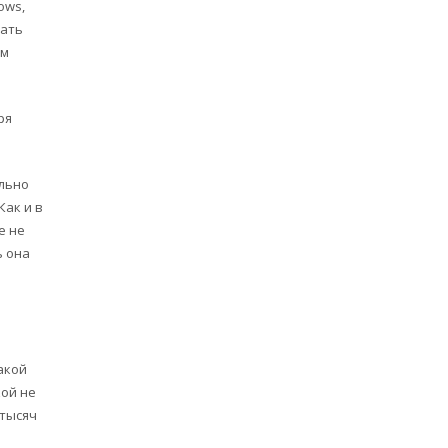
ows,
вать
ом
ря
ельно
Как и в
е не
ь она
акой
кой не
 тысяч