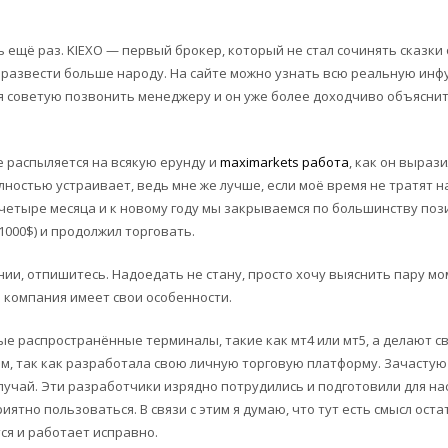
 ещё раз. KIEXO — первый брокер, который не стал сочинять сказки 
 развести больше народу. На сайте можно узнать всю реальную инф
 я советую позвонить менеджеру и он уже более доходчиво объяснит
 не распыляется на всякую ерунду и
maximarkets работа
, как он вырази
олностью устраивает, ведь мне же лучше, если моё время не тратят н
четыре месяца и к новому году мы закрываемся по большинству поз
1000$) и продолжил торговать.
нии, отпишитесь. Надоедать не стану, просто хочу выяснить пару мо
о компания имеет свои особенности.
е распространённые терминалы, такие как мт4 или мт5, а делают с
ем, так как разработала свою личную торговую платформу. Зачастую
 случай. Эти разработчики изрядно потрудились и подготовили для на
тно пользоваться. В связи с этим я думаю, что тут есть смысл оста
ся и работает исправно.