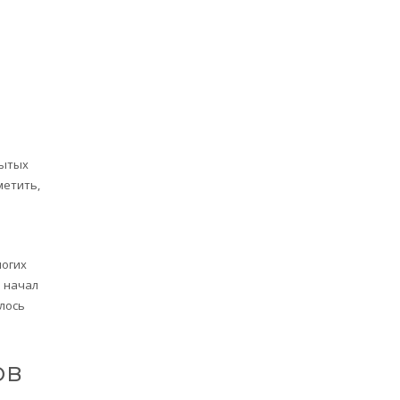
рытых
метить,
ногих
я начал
алось
ов