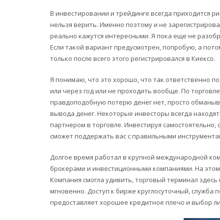
В инвестировании и трейдинге всегда приходится р
нельзя верить. Именно поэтому и не зарегистрирова
реально кажутся интересными. Я пока еще не разобра
Если такой вариант предусмотрен, попробую, а пото
только после всего этого регистрировался в Киексо.
Я понимаю, что это хорошо, что так ответственно по
или через год или не проходить вообще. По торговл
правдоподобную потерю денег нет, просто обманыва
вывода денег. Некоторые инвесторы всегда находят
партнером в торговле. Инвестируя самостоятельно,
сможет поддержать вас с правильными инструмента
Долгое время работал в крупной международной ком
брокерами и инвестиционными компаниями. На этом
Компания смогла удивить, торговый терминал здесь
мгновенно. Доступ к бирже круглосуточный, служба
предоставляет хорошее кредитное плечо и выбор л