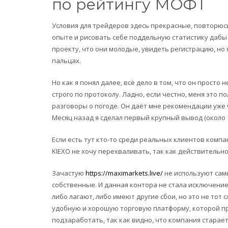
по рейтингу МОФТ
Условия для трейдеров здесь прекрасные, повторюсь
опыте и рисовать себе поддельную статистику дабы
проекту, что они молодые, увидеть регистрацию, но
пальцах.
Но как я понял далее, всё дело в том, что он просто
строго по протоколу. Ладно, если честно, меня это п
разговоры о погоде. Он даёт мне рекомендации уже 
Месяц назад я сделал первый крупный вывод (около 
Если есть тут кто-то среди реальных клиентов компа
KIEXO не хочу перехваливать, так как действительн
Зачастую
https://maximarkets.live/
не используют самы
собственные. И данная контора не стала исключени
либо лагают, либо имеют другие сбои, но это не тот
удобную и хорошую торговую платформу, которой прия
подзаработать, так как видно, что компания старает