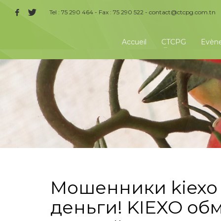
Tel : 75 290 464 - Fax : 75 290 522 -
contact@ctcpg.com.tn
Accueil
CTCPG
Evèn
Мошенники kiexo 
деньги! KIEXO о