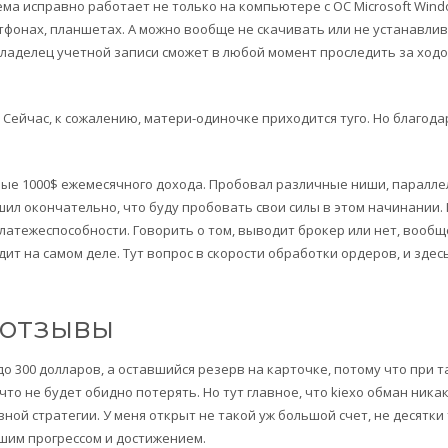
ма исправно работает не только на компьютере с ОС Microsoft Wind
артфонах, планшетах. А можно вообще не скачивать или не устанавли
владелец учетной записи сможет в любой момент проследить за ход
 Сейчас, к сожалению, матери-одиночке приходится туго. Но благода
ные 1000$ ежемесячного дохода. Пробовал различные ниши, паралл
шил окончательно, что буду пробовать свои силы в этом начинании. 
платежеспособности. Говорить о том, выводит брокер или нет, вообщ
одит на самом деле. Тут вопрос в скорости обработки ордеров, и здес
 отзывы
до 300 долларов, а оставшийся резерв на карточке, потому что при т
что не будет обидно потерять. Но тут главное, что kiexo обман ника
ной стратегии. У меня открыт не такой уж большой счет, не десятки
ьшим прогрессом и достижением.