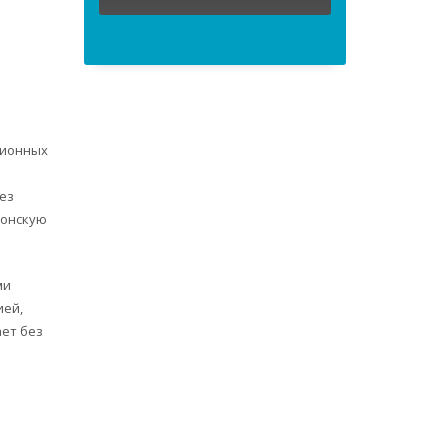
сионных
ез
донскую
ми
ией,
ает без