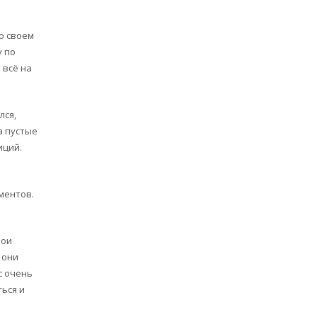
о своем
у по
 всё на
лся,
а пустые
иций.
ментов.
вои
 они
с очень
ться и