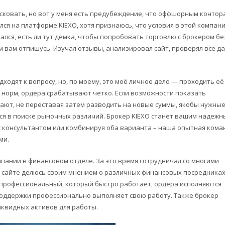
исковать, но вот у меня есть предубеждение, что оффшорным контор
лся на платформе KIEXO, хотя признаюсь, что условия в этой компан
лся, есть ли тут демка, чтобы попробовать торговлю с брокером без
м вам отпишусь. Изучал отзывы, анализировал сайт, проверял все д
дходят к вопросу, но, по моему, это моё личное дело — проходить её
е норм, ордера срабатывают четко. Если возможности показать
ют, не переставая затем разводить на новые суммы, якобы нужные
ся в поиске рыночных различий. Брокер KIEXO станет вашим надеж
 с консультантом или комбинируя оба варианта – наша опытная кома
ми.
пании в финансовом отделе. За это время сотрудничал со многими
 сайте делюсь своим мнением о различных финансовых посредниках
 профессиональный, который быстро работает, ордера исполняются
 поддержки профессионально выполняет свою работу. Также брокер
иквидных активов для работы.