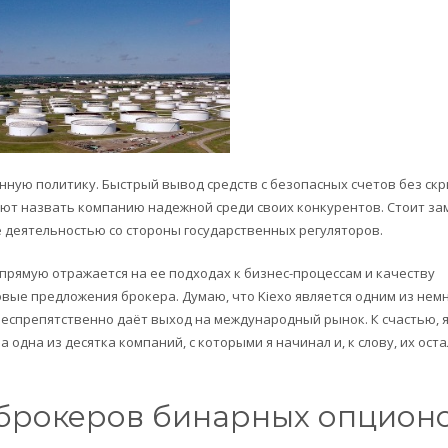
ную политику. Быстрый вывод средств с безопасных счетов без ск
ют назвать компанию надежной среди своих конкурентов. Стоит за
ее деятельностью со стороны государственных регуляторов.
прямую отражается на ее подходах к бизнес-процессам и качеству
овые предложения брокера. Думаю, что Kiexo является одним из нем
беспрепятственно даёт выход на международный рынок. К счастью, 
а одна из десятка компаний, с которыми я начинал и, к слову, их ост
 брокеров бинарных опцион