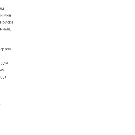
ам
ии мне
 риска.
анные,
 сразу
 для
ным
нда
.