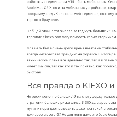
работать с терминалом MT5 – быть мобильным. Систе
Apple Mac OS X, но и на мобильных устройствах, см
программу, ведь Kiexo ввел web-терминал, поэтому 
торгов в браузере.
В общей сложности вывела за год чуть больше 2500$.
торговле с kiexo.com могу помогать своим старичкам.
Моя цель была очень долго время выйти на стабиль
всегда интересовал трейдинг на форексе. В итоге ре
техническом плане все идеально так, так и в плане 
имеет смысла, так как это и так понятно, как происх
быстрая.
Вся правда о KIEXO и
Но риски конечно большие) Я на счету держу только 
стратегии большие риски слива. И 300 долларов если 
мутит и норм дает выводить даже при такой агрессив
долларов а всего 6К) Но для меня даже это было бол