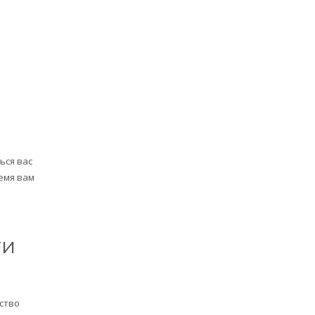
ься вас
емя вам
ти
ство