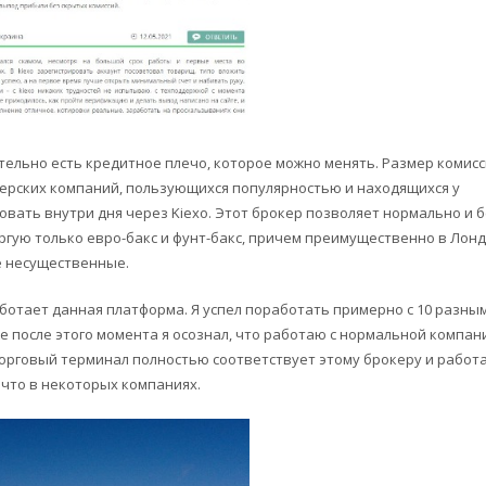
ельно есть кредитное плечо, которое можно менять. Размер комис
окерских компаний, пользующихся популярностью и находящихся у
вать внутри дня через Kiexo. Этот брокер позволяет нормально и б
оргую только евро-бакс и фунт-бакс, причем преимущественно в Лон
е несущественные.
работает данная платформа. Я успел поработать примерно с 10 разны
е после этого момента я осознал, что работаю с нормальной компан
Торговый терминал полностью соответствует этому брокеру и работ
о что в некоторых компаниях.