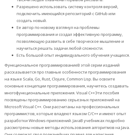
Разрешено использовать систему контроля версий,
подключить имеющийся репозиторий с GitHub или
создать новый.
Ее автор по-новому взглянул на проблемы
программирования и создал эффективную программу,
позволяющую развить в себе творческое мышление и
научиться решать задачи любой сложности.
Есть большой опыт индивидуального обучения учащихся.
Функциональное программированиеВ этой серии изданий
рассказывается про главные особенности программирования
на языке Scala, Gо, Rust, Clojure, Common Lisp. Вы освоите
основные концепции программирования, научитесь создавать
многофункциональные приложения. Visual C++Эти пособия
посвящены программированию серьезных приложений на
Microsoft Visual C++. Они рассчитаны на профессиональных
программистов, которые владеют языком C/C++ и имеют опыт
разработки Windows-приложений. JavaВ учебниках подробно
рассмотрены новые методы использования алгоритмов на Java.
Они содержат свод полезнейших правил для написания