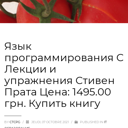
Язык
программирования C
Лекции и
упражнения Стивен
Прата Цена: 1495.00
грн. Купить книгу
BY
CTCPG
/
JEUDI, 07 OCTOBRE 2021
/
PUBLISHED IN
IT