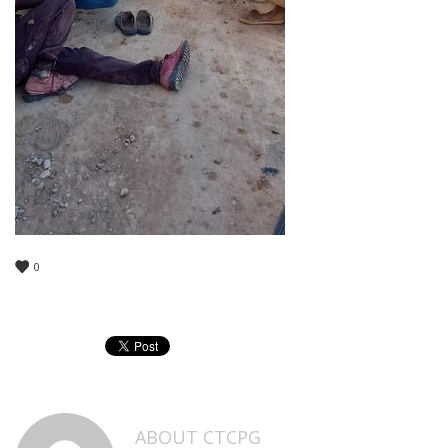
0
ABOUT
CTCPG