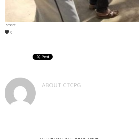
smart
0
ABOUT
CTCPG