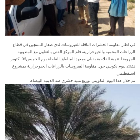
في اطار مقاومة الحشرات الناقلة للفيروسات لدى صغار المنتجين في قطاع
الزراعات المحمية والجيوحرارية، قام المركز الفني بالتعاون مع المندوبية
الجهوية للتنمية الفلاحية بقبلي ومعهد المناطق القاحلة يوم الخميس06 اكتوبر
2022 بيوم تكويني حول مقاومة الفيروسات بالزراعات الجيوحرارية بمشروع
استفطيمي.
تم خلال هذا اليوم التكويني توزيع مبيد حشري ضد الذبتبة البيضاء.