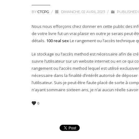
BY
CTCPG
/
DIMANCHE, 02 AVRIL 2023
/
PUBLISHED 
Nous nous efforçons chez donner en cette public des infor
de votre livre fut un vrai plaisir en outre je serais peut
détails.
100 real sex
Le rangement ou l’accès technique qu
Le stockage ou l’accès method est nécessaire afin de crée
suivre l’utilisateur sur un website internet ou en ce qui 
rangement ou l’accès method lequel est utilisé exclusivem
nécessaire dans la finalité d’intérêt autorisé de dépos
l’utilisateur. Suis-je peut-être faute placé de sorte à c
n’ayant sommaire sixteen ans, je n’ai aucun réelle savoir
0