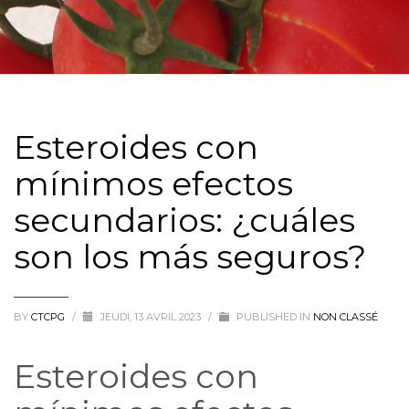
Esteroides con
mínimos efectos
secundarios: ¿cuáles
son los más seguros?
BY
CTCPG
/
JEUDI, 13 AVRIL 2023
/
PUBLISHED IN
NON CLASSÉ
Esteroides con