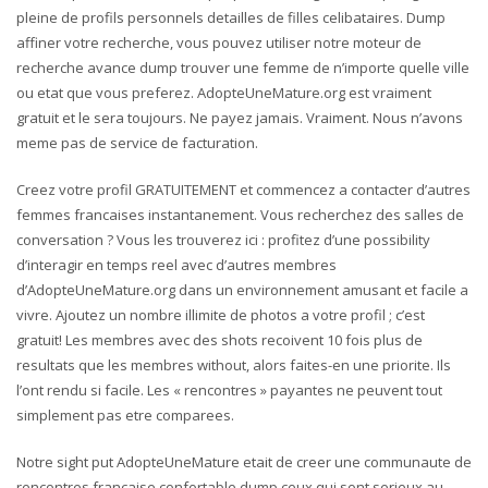
pleine de profils personnels detailles de filles celibataires. Dump
affiner votre recherche, vous pouvez utiliser notre moteur de
recherche avance dump trouver une femme de n’importe quelle ville
ou etat que vous preferez. AdopteUneMature.org est vraiment
gratuit et le sera toujours. Ne payez jamais. Vraiment. Nous n’avons
meme pas de service de facturation.
Creez votre profil GRATUITEMENT et commencez a contacter d’autres
femmes francaises instantanement. Vous recherchez des salles de
conversation ? Vous les trouverez ici : profitez d’une possibility
d’interagir en temps reel avec d’autres membres
d’AdopteUneMature.org dans un environnement amusant et facile a
vivre. Ajoutez un nombre illimite de photos a votre profil ; c’est
gratuit! Les membres avec des shots recoivent 10 fois plus de
resultats que les membres without, alors faites-en une priorite. Ils
l’ont rendu si facile. Les « rencontres » payantes ne peuvent tout
simplement pas etre comparees.
Notre sight put AdopteUneMature etait de creer une communaute de
rencontres francaise confortable dump ceux qui sont serieux au