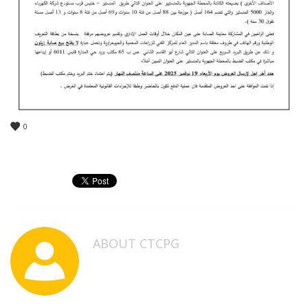
0
ABOUT
CTCPG