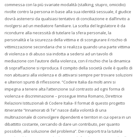
commessa con la più svariate modalità (stalking, stupro, omicidio)
rivolte contro la persona in base alla sua identità sessuale, il giudice
dovrà astenersi da qualsiasi tentativo di conciliazione e dall’invito a
rivolgersi ad un mediatore familiare. La scelta del legislatore è da
ricondurre alla necessità di tutelare la sfera personale, la
personalità e la sicurezza della vittima e di scongiurare il rischio di
vittimizzazione secondaria che si realizza quando una parte vittima
di violenza o di abuso sia indotta a sedersi ad un tavolo di
mediazione con l’autore della violenza, con il rischio che la dinamica
di sopraffazione si riproduca. Il compito della società civile è quello di
non abituarsi alla violenza e di attivarsi sempre per trovare soluzioni
e ulteriori spunti di riflessione. “Codere Italia da molti anni si
impegna a tenere alta l’attenzione sul contrasto ad ogni forma di
violenza e discriminazione – prosegue Imma Romano, Direttrice
Relazioni Istituzionali di Codere Italia- Il format di questo progetto
itinerante “Innamorati di Te” nasce dalla volontà di una
multinazionale di coinvolgere dipendenti e territori in cui opera in un
dibattitto costante, cercando di dare un contributo, per quanto
possibile, alla soluzione del problema”. Dei rapporti tra la tutela