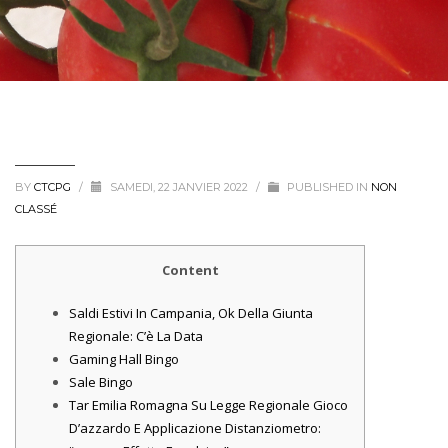
BY
CTCPG
/
SAMEDI, 22 JANVIER 2022
/
PUBLISHED IN
NON
CLASSÉ
Content
Saldi Estivi In Campania, Ok Della Giunta
Regionale: C’è La Data
Gaming Hall Bingo
Sale Bingo
Tar Emilia Romagna Su Legge Regionale Gioco
D’azzardo E Applicazione Distanziometro: