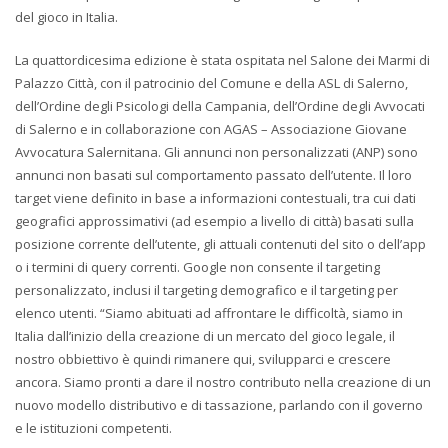
del gioco in Italia.
La quattordicesima edizione è stata ospitata nel Salone dei Marmi di
Palazzo Città, con il patrocinio del Comune e della ASL di Salerno,
dell’Ordine degli Psicologi della Campania, dell’Ordine degli Avvocati
di Salerno e in collaborazione con AGAS – Associazione Giovane
Avvocatura Salernitana. Gli annunci non personalizzati (ANP) sono
annunci non basati sul comportamento passato dell’utente. Il loro
target viene definito in base a informazioni contestuali, tra cui dati
geografici approssimativi (ad esempio a livello di città) basati sulla
posizione corrente dell’utente, gli attuali contenuti del sito o dell’app
o i termini di query correnti. Google non consente il targeting
personalizzato, inclusi il targeting demografico e il targeting per
elenco utenti. “Siamo abituati ad affrontare le difficoltà, siamo in
Italia dall’inizio della creazione di un mercato del gioco legale, il
nostro obbiettivo è quindi rimanere qui, svilupparci e crescere
ancora. Siamo pronti a dare il nostro contributo nella creazione di un
nuovo modello distributivo e di tassazione, parlando con il governo
e le istituzioni competenti.