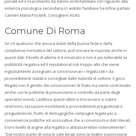
penale ed il risarcimento da danno endofamiliare con riguardo alla
violenza psicologica secondaria in ambito familiare ha infine parlato
Carmen Maria Piscitelli, Consigliere AGAS.
Comune Di Roma
Se c’è qualcuno che ancora dubiti della buona fede e della
compliance normativa del settore, può trovare le risposte anche in
questi dati. Il livello di allerta si è innalzato e non è più tollerabile la
pubblicità negativa ed il reputational risk troppo alto che viene
ingiustamente assegnato ai concessionari « legalizzati » da
provvedimenti statali e sorvegliati dalle Autorità di settore. Il gioco
illegale non è gestito dai concessionari di Stato ma viene contrastato
anche con le politiche di prevenzione e controllo da parte degli
operatori onesti. Laddove questi ultimi si trovassero a subire
restrizioni, tassazioni esorbitanti e provvedimenti pregiudiziali e
pregiudizievoli, frutto di demagogiche campagne legate più a
convenienze politiche ed associative che a convinzioni e dati rilevati,
il loro livello di argine alla legalità si abbasserebbe notevolmente”.
“Dal nostro punto di vista le sale bingo sono la miglior espressione