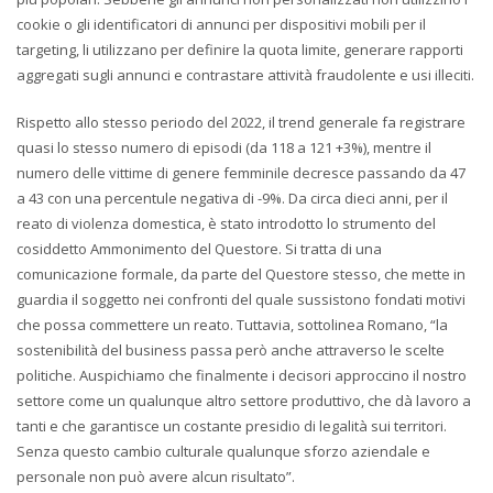
cookie o gli identificatori di annunci per dispositivi mobili per il
targeting, li utilizzano per definire la quota limite, generare rapporti
aggregati sugli annunci e contrastare attività fraudolente e usi illeciti.
Rispetto allo stesso periodo del 2022, il trend generale fa registrare
quasi lo stesso numero di episodi (da 118 a 121 +3%), mentre il
numero delle vittime di genere femminile decresce passando da 47
a 43 con una percentule negativa di -9%. Da circa dieci anni, per il
reato di violenza domestica, è stato introdotto lo strumento del
cosiddetto Ammonimento del Questore. Si tratta di una
comunicazione formale, da parte del Questore stesso, che mette in
guardia il soggetto nei confronti del quale sussistono fondati motivi
che possa commettere un reato. Tuttavia, sottolinea Romano, “la
sostenibilità del business passa però anche attraverso le scelte
politiche. Auspichiamo che finalmente i decisori approccino il nostro
settore come un qualunque altro settore produttivo, che dà lavoro a
tanti e che garantisce un costante presidio di legalità sui territori.
Senza questo cambio culturale qualunque sforzo aziendale e
personale non può avere alcun risultato”.