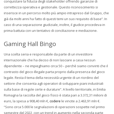
conquistare la fiducia degli stakeholder offrendo garanzie di
correttezza operativa e gestionale. Questo riconoscimento si
inserisce in un percorso molto più ampio intrapreso dal Gruppo, che
già da molti anni ha fatto di questi temi un suo requisito di base”. In
caso di una separazione giudiziale, inoltre, il giudice procedeva in
prima battuta con un tentativo di conciliazione e mediazione.
Gaming Hall Bingo
Una scelta seria e responsabile da parte di un investitore
internazionale che ha deciso di non lasciare a casa nessun
dipendente – ne impieghiamo circa 50 – perchè siamo convinti che il
contrasto del gioco illegale parta proprio dalla presenza del gioco
legale. Resta il tema della necessità urgente di un riordino del
settore che consenta agli operatori di sviluppare piani industriali
sulla base di regole certe e durature”. A livello territoriale, in Emilia
Romagna la raccolta del gioco fisico è stata pari a 3.372,31 milioni di
euro, la spesa a 908,40 mln €,
codere
le vincite a 2.463,91 mln €.
“Sono circa 5.000 le segnalazioni di operazioni sospette nel primo
semestre del 2022, con un trend in aumento nella seconda parte